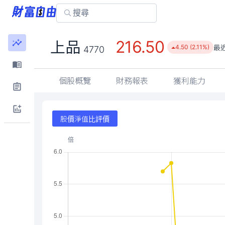
216.50
上品
最
4.50 (2.11%)
4770
個股概覽
財務報表
獲利能力
股價淨值比評價