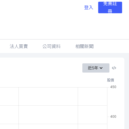
免費註
登入
冊
法人買賣
公司資料
相關新聞
近5年