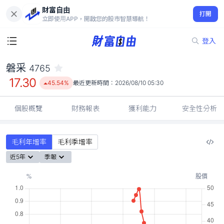
財富自由
磐采 4765
打開
17.30
45.54%
立即使用APP，開啟您的股市智慧導航！
登入
磐采
4765
17.30
45.54%
最近更新時間：
2026/08/10 05:30
個股概覽
財務報表
獲利能力
安全性分析
毛利年增率
毛利季增率
近5年
季報