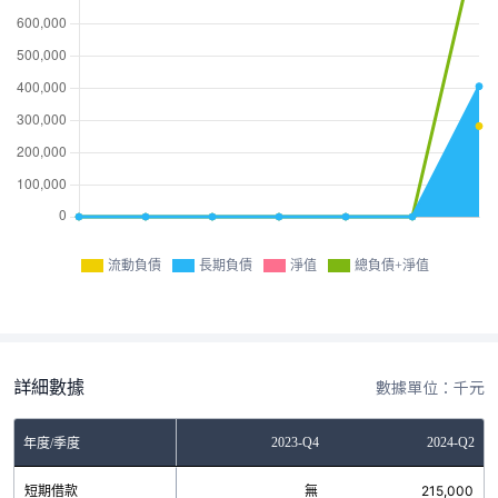
流動負債
長期負債
淨值
總負債+淨值
詳細數據
數據單位：千元
Q4
2023-Q2
2023-Q4
2024-Q2
年度/季度
無
短期借款
無
無
215,000