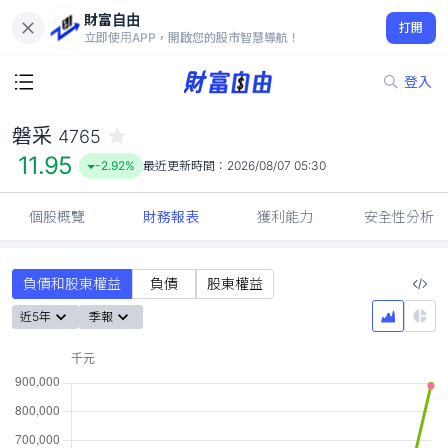
財富自由
磐采 4765
打開
11.95
-2.92%
立即使用APP，開啟您的股市智慧導航！
登入
磐采
4765
11.95
-2.92%
最近更新時間：
2026/08/07 05:30
個股概覽
財務報表
獲利能力
安全性分析
負債和股東權益
負債
股東權益
近5年
季報