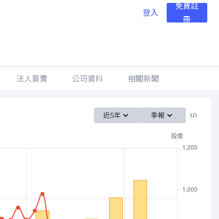
免費註
登入
冊
法人買賣
公司資料
相關新聞
近5年
季報