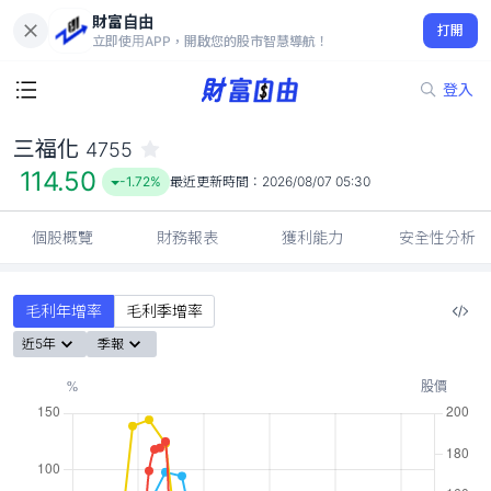
財富自由
三福化 4755
打開
114.50
-1.72%
立即使用APP，開啟您的股市智慧導航！
登入
三福化
4755
114.50
-1.72%
最近更新時間：
2026/08/07 05:30
個股概覽
財務報表
獲利能力
安全性分析
毛利年增率
毛利季增率
近5年
季報