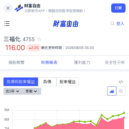
財富自由
三福化 4755
打開
116.00
2.2%
立即使用APP，開啟您的股市智慧導航！
登入
三福化
4755
116.00
2.2%
最近更新時間：
2026/08/05 05:30
個股概覽
財務報表
獲利能力
安全性分析
負債和股東權益
負債
股東權益
近5年
季報