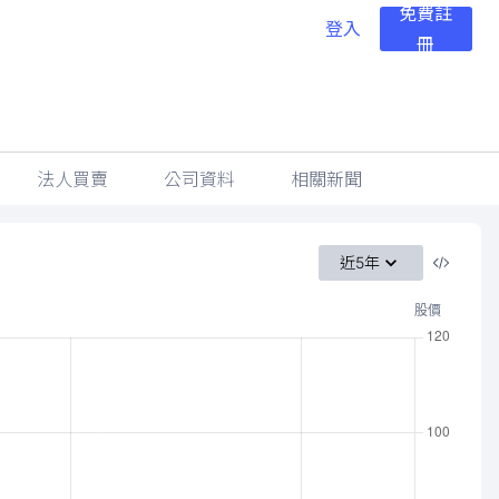
免費註
登入
冊
法人買賣
公司資料
相關新聞
近5年