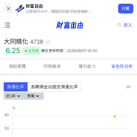
財富自由
大同精化 4738
打開
6.25
-2.13%
立即使用APP，開啟您的股市智慧導航！
登入
大同精化
4738
6.25
-2.13%
最近更新時間：
2026/08/07 05:30
個股概覽
財務報表
獲利能力
安全性分析
負債比率
長期資金佔固定資產比率
近5年
季報