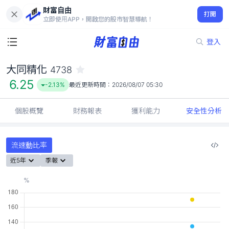
財富自由
大同精化 4738
打開
6.25
-2.13%
立即使用APP，開啟您的股市智慧導航！
登入
大同精化
4738
6.25
-2.13%
最近更新時間：
2026/08/07 05:30
個股概覽
財務報表
獲利能力
安全性分析
流速動比率
近5年
季報