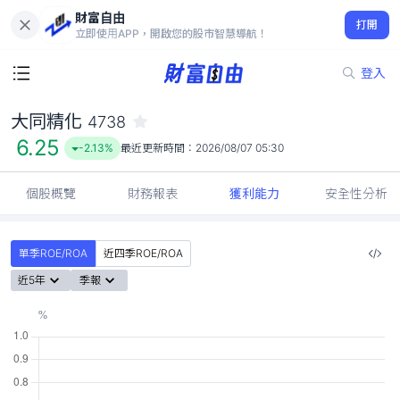
財富自由
大同精化 4738
打開
6.25
-2.13%
立即使用APP，開啟您的股市智慧導航！
登入
大同精化
4738
6.25
-2.13%
最近更新時間：
2026/08/07 05:30
個股概覽
財務報表
獲利能力
安全性分析
單季ROE/ROA
近四季ROE/ROA
近5年
季報