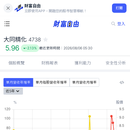
財富自由
大同精化 4738
打開
5.96
-2.13%
立即使用APP，開啟您的股市智慧導航！
登入
大同精化
4738
5.96
-2.13%
最近更新時間：
2026/08/06 05:30
個股概覽
財務報表
獲利能力
安全性分析
單月營收年增率
單月每股營收年增率
單月營收月增率
近5年