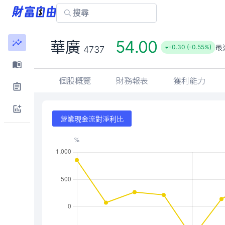
54.00
華廣
最
-0.30 (-0.55%)
4737
個股概覽
財務報表
獲利能力
營業現金流對淨利比