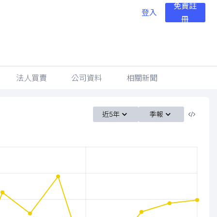
免費註
登入
冊
法人買賣
公司資料
相關新聞
近5年
季報