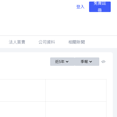
免費註
登入
冊
法人買賣
公司資料
相關新聞
近5年
季報