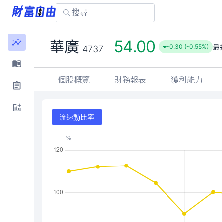
54.00
華廣
最
-0.30 (-0.55%)
4737
個股概覽
財務報表
獲利能力
流速動比率