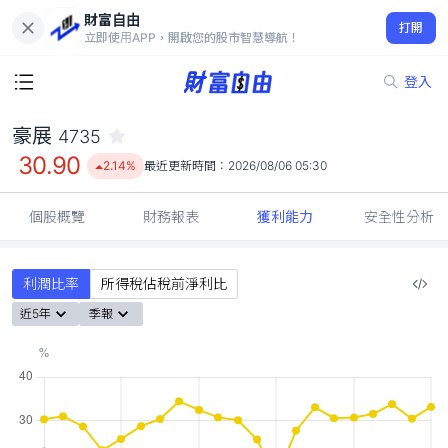
財富自由
豪展 4735
打開
30.90
2.14%
立即使用APP，開啟您的股市智慧導航！
登入
豪展
4735
30.90
2.14%
最近更新時間：
2026/08/06 05:30
個股概覽
財務報表
獲利能力
安全性分析
利潤比率
所得稅佔稅前淨利比
近5年
季報