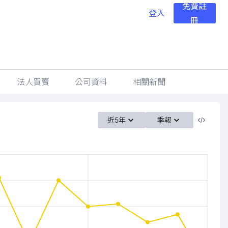
免費註
登入
冊
法人買賣
公司資料
相關新聞
近5年
季報