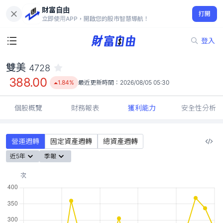
財富自由
雙美 4728
打開
388.00
1.84%
立即使用APP，開啟您的股市智慧導航！
登入
雙美
4728
388.00
1.84%
最近更新時間：
2026/08/05 05:30
個股概覽
財務報表
獲利能力
安全性分析
營運週轉
固定資產週轉
總資產週轉
近5年
季報