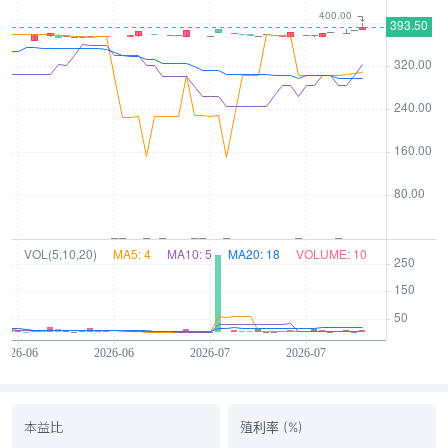
本益比
殖利率 (%)