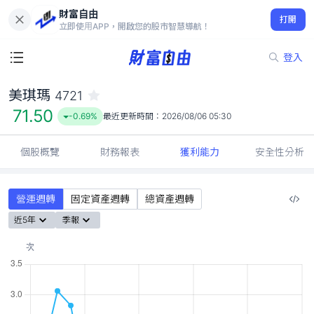
財富自由
美琪瑪 4721
打開
71.50
-0.69%
立即使用APP，開啟您的股市智慧導航！
登入
美琪瑪
4721
71.50
-0.69%
最近更新時間：
2026/08/06 05:30
個股概覽
財務報表
獲利能力
安全性分析
營運週轉
固定資產週轉
總資產週轉
近5年
季報