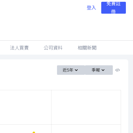
免費註
登入
冊
法人買賣
公司資料
相關新聞
近5年
季報