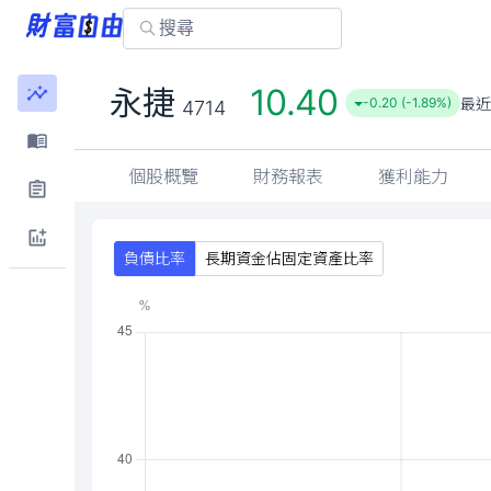
10.40
永捷
最近
-0.20 (-1.89%)
4714
個股概覽
財務報表
獲利能力
負債比率
長期資金佔固定資產比率