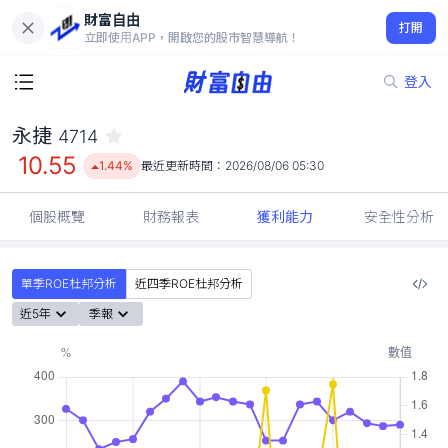
財富自由
永捷 4714
打開
10.55
1.44%
立即使用APP，開啟您的股市智慧導航！
登入
永捷
4714
10.55
1.44%
最近更新時間：
2026/08/06 05:30
個股概覽
財務報表
獲利能力
安全性分析
單季ROE杜邦分析
近四季ROE杜邦分析
近5年
季報