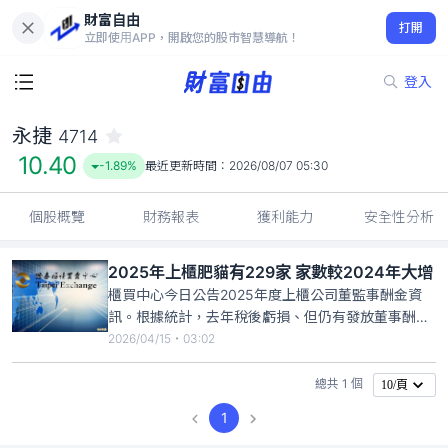
財富自由
永捷 4714
打開
10.40
-1.89%
立即使用APP，開啟您的股市智慧導航！
登入
永捷
4714
10.40
-1.89%
最近更新時間：
2026/08/07 05:30
個股概覽
財務報表
獲利能力
安全性分析
2025年上櫃肥貓有229家 家數較2024年大增
櫃買中心今日公告2025年度上櫃公司董監事酬金資
訊。根據統計，去年稅後虧損、但仍有發放董事酬金
的公司（肥貓公司）共計有229家。其中化學廠永捷
2026/04/15・03:02
（4714）金額最高，去年稅後淨損9551萬元、每股
稅後虧損（EPS）0.54元，但董事酬金達千萬以上，
總共 1 個
10/頁
金額為1008.7萬元。
1