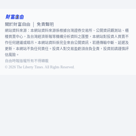
關於財富自由
免責聲明
|
網站資料來源：本網站資料來源係根據台灣證券交易所、公開資訊觀測站、櫃
檯買賣中心，及台灣經濟新報等機構分析資料之匯整，本網站對投資人買賣不
作任何建議或暗示。本網站資料係完全來自公開資訊，若遇傳輸中斷、延遲及
更新，本網站不負任何責任。投資人對交易盈虧須自負全責，投資前請謹慎評
估風險。
自由時報版權所有不得轉載
©
2026
The Liberty Times. All Rights Reserved.