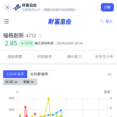
財富自由
福格創新 4712
打開
2.85
-7.17%
立即使用APP，開啟您的股市智慧導航！
登入
福格創新
4712
2.85
-7.17%
最近更新時間：
2024/02/05 05:30
個股概覽
財務報表
獲利能力
安全性分析
毛利年增率
毛利季增率
近5年
季報