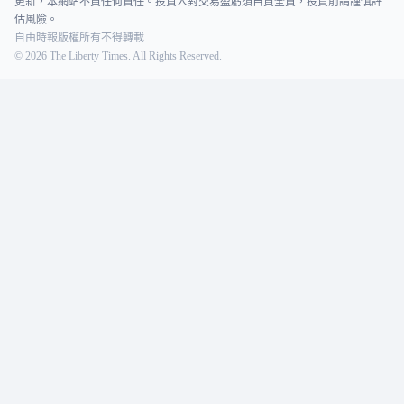
更新，本網站不負任何責任。投資人對交易盈虧須自負全責，投資前請謹慎評
估風險。
自由時報版權所有不得轉載
©
2026
The Liberty Times. All Rights Reserved.