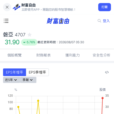
財富自由
磐亞 4707
打開
31.90
-5.76%
立即使用APP，開啟您的股市智慧導航！
登入
磐亞
4707
31.90
-5.76%
最近更新時間：
2026/08/07 05:30
個股概覽
財務報表
獲利能力
安全性分析
EPS年增率
EPS季增率
近5年
季報