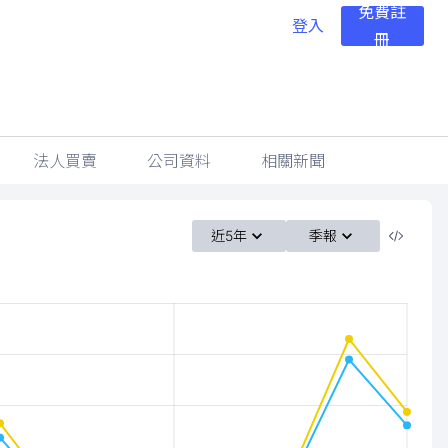
免費註
登入
冊
法人買賣
公司資料
相關新聞
近5年
季報