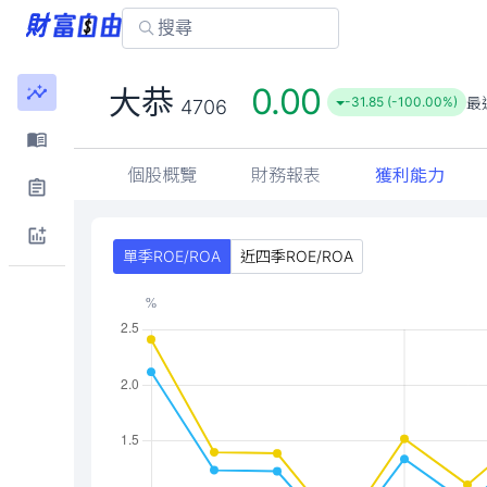
0.00
大恭
最
-31.85 (-100.00%)
4706
個股概覽
財務報表
獲利能力
單季ROE/ROA
近四季ROE/ROA