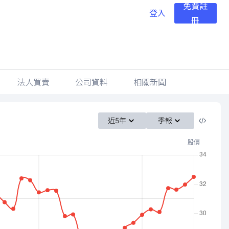
免費註
登入
冊
法人買賣
公司資料
相關新聞
近5年
季報