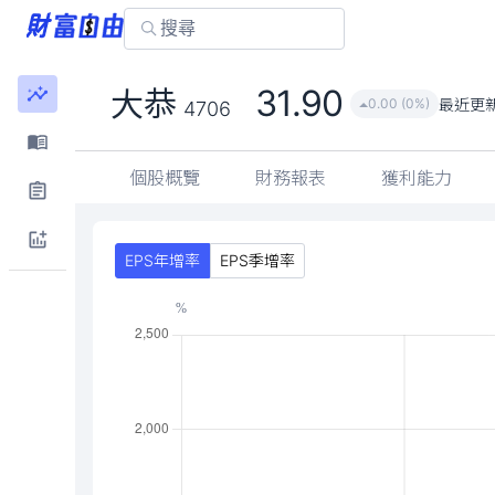
31.90
大恭
最近更
0.00 (0%)
4706
個股概覽
財務報表
獲利能力
EPS年增率
EPS季增率