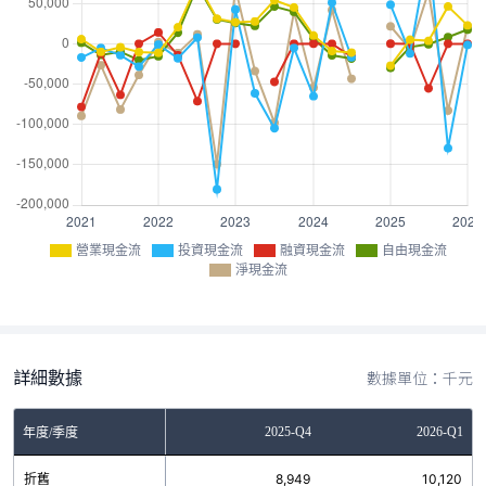
營業現金流
投資現金流
融資現金流
自由現金流
淨現金流
詳細數據
數據單位：千元
Q2
2025-Q3
2025-Q4
2026-Q1
年度/季度
59
折舊
7,816
8,949
10,120