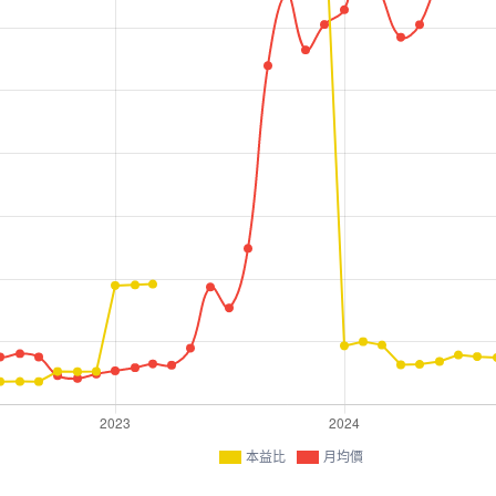
本益比
月均價