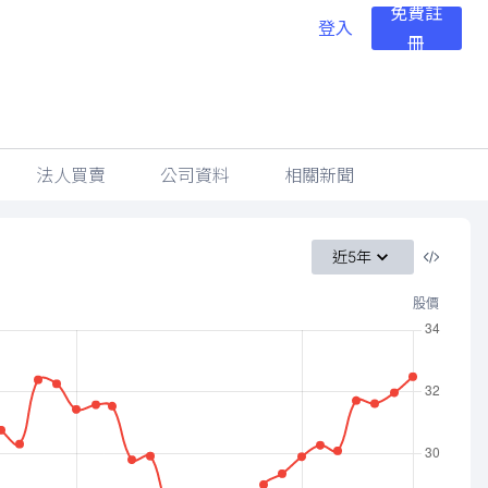
免費註
登入
冊
法人買賣
公司資料
相關新聞
近5年