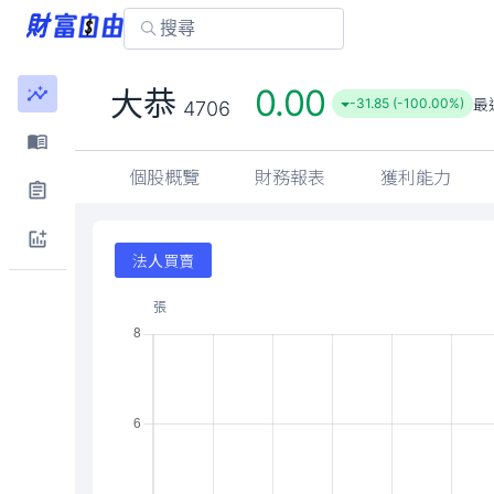
0.00
大恭
最
-31.85 (-100.00%)
4706
個股概覽
財務報表
獲利能力
法人買賣