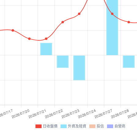
日收盤價
外資及陸資
投信
自營商