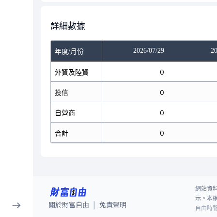
詳細數據
/27
2026/07/28
2026/07/29
20
年度/月份
8
外資及陸資
-1
0
0
投信
0
0
0
自營商
0
0
8
合計
-1
0
網站資
示。本
關於財富自由
免責聲明
|
自由時