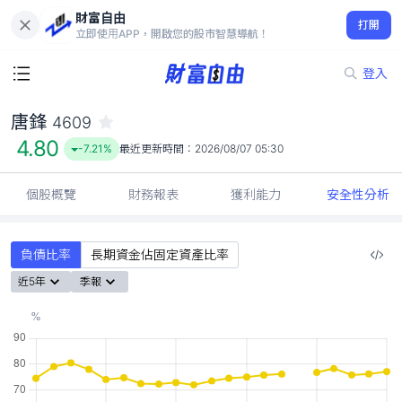
財富自由
唐鋒 4609
打開
4.80
-7.21%
立即使用APP，開啟您的股市智慧導航！
登入
唐鋒
4609
4.80
-7.21%
最近更新時間：
2026/08/07 05:30
個股概覽
財務報表
獲利能力
安全性分析
負債比率
長期資金佔固定資產比率
近5年
季報