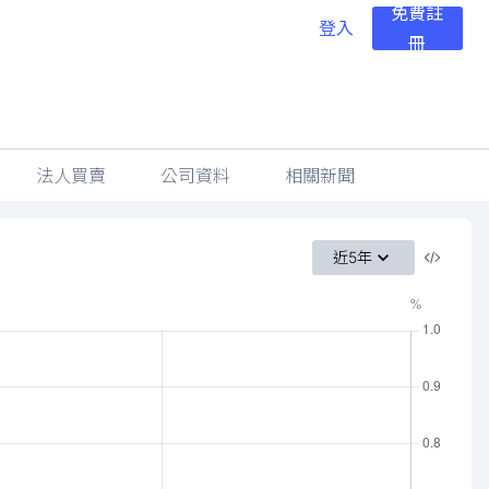
免費註
登入
冊
法人買賣
公司資料
相關新聞
近5年