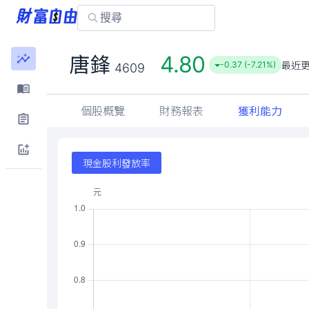
4.80
唐鋒
最近
-0.37 (-7.21%)
4609
個股概覽
財務報表
獲利能力
現金股利發放率