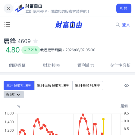
財富自由
唐鋒 4609
打開
4.80
-7.21%
立即使用APP，開啟您的股市智慧導航！
登入
唐鋒
4609
4.80
-7.21%
最近更新時間：
2026/08/07 05:30
個股概覽
財務報表
獲利能力
安全性分析
單月營收年增率
單月每股營收年增率
單月營收月增率
近5年