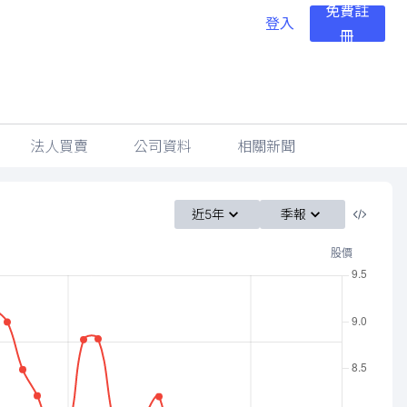
免費註
登入
冊
法人買賣
公司資料
相關新聞
近5年
季報