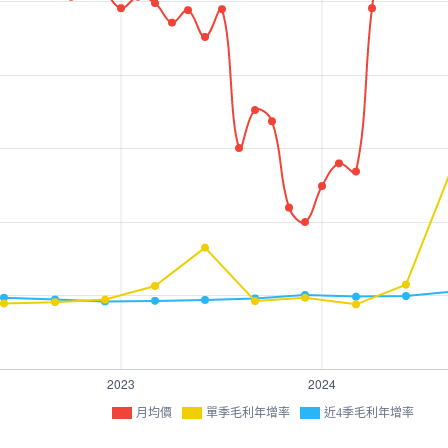
月均價
單季毛利年增率
近4季毛利年增率