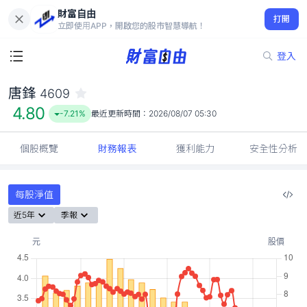
財富自由
唐鋒 4609
打開
4.80
-7.21%
立即使用APP，開啟您的股市智慧導航！
登入
唐鋒
4609
4.80
-7.21%
最近更新時間：
2026/08/07 05:30
個股概覽
財務報表
獲利能力
安全性分析
每股淨值
近5年
季報