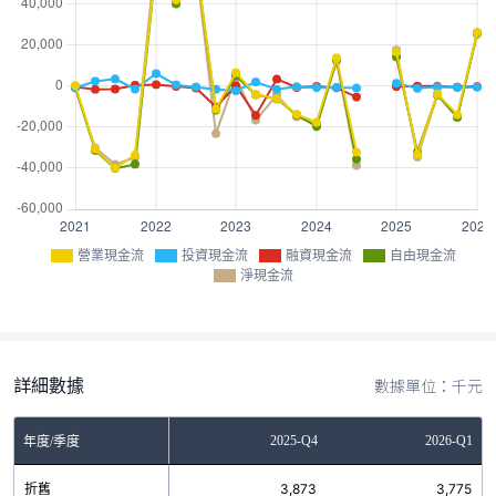
營業現金流
投資現金流
融資現金流
自由現金流
淨現金流
詳細數據
數據單位：千元
Q2
2025-Q3
2025-Q4
2026-Q1
年度/季度
7
折舊
3,723
3,873
3,775