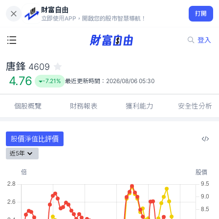
財富自由
唐鋒 4609
打開
4.76
-7.21%
立即使用APP，開啟您的股市智慧導航！
登入
唐鋒
4609
4.76
-7.21%
最近更新時間：
2026/08/06 05:30
個股概覽
財務報表
獲利能力
安全性分析
股價淨值比評價
近5年