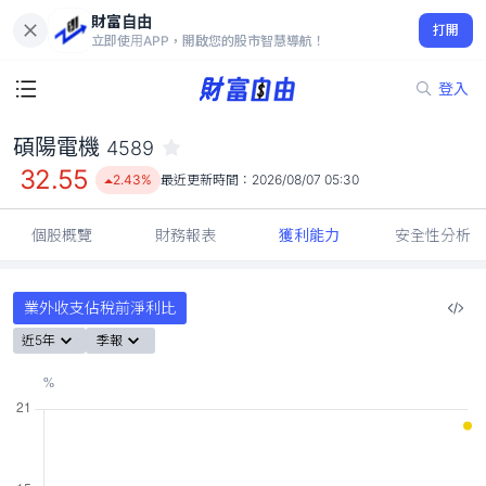
財富自由
碩陽電機 4589
打開
32.55
2.43%
立即使用APP，開啟您的股市智慧導航！
登入
碩陽電機
4589
32.55
2.43%
最近更新時間：
2026/08/07 05:30
個股概覽
財務報表
獲利能力
安全性分析
業外收支佔稅前淨利比
近5年
季報