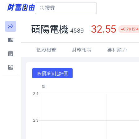
32.55
碩陽電機
0.76 (2.
4589
個股概覽
財務報表
獲利能力
股價淨值比評價