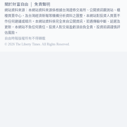
關於財富自由
免責聲明
|
網站資料來源：本網站資料來源係根據台灣證券交易所、公開資訊觀測站、櫃
檯買賣中心，及台灣經濟新報等機構分析資料之匯整，本網站對投資人買賣不
作任何建議或暗示。本網站資料係完全來自公開資訊，若遇傳輸中斷、延遲及
更新，本網站不負任何責任。投資人對交易盈虧須自負全責，投資前請謹慎評
估風險。
自由時報版權所有不得轉載
©
2026
The Liberty Times. All Rights Reserved.