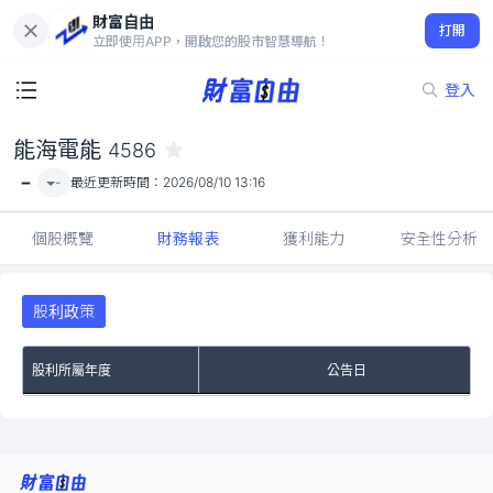
財富自由
能海電能 4586
打開
-
立即使用APP，開啟您的股市智慧導航！
登入
能海電能
4586
-
-
最近更新時間：
2026/08/10 13:16
個股概覽
財務報表
獲利能力
安全性分析
股利政策
股利所屬年度
公告日
No Rows To Show