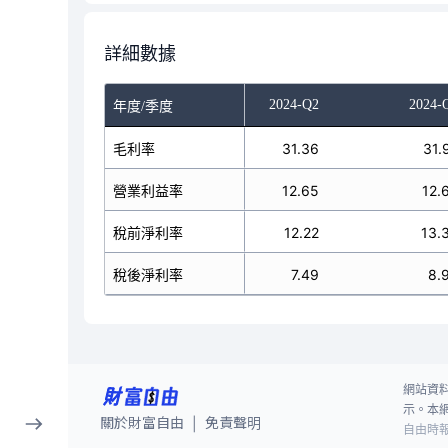
詳細數據
023-Q4
2024-Q1
2024-Q2
2024-
年度/季度
32.26
毛利率
32.60
31.36
31.
10.80
營業利益率
11.08
12.65
12.
10.18
稅前淨利率
11.74
12.22
13.
10.80
稅後淨利率
9.00
7.49
8.
網站資
示。本
關於財富自由
免責聲明
|
自由時