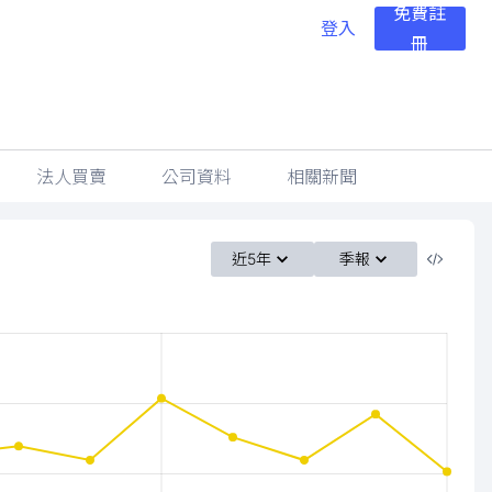
免費註
登入
冊
法人買賣
公司資料
相關新聞
近5年
季報