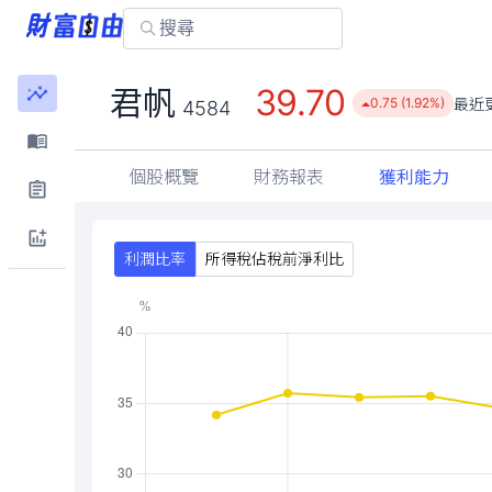
39.70
君帆
最近
0.75 (1.92%)
4584
個股概覽
財務報表
獲利能力
利潤比率
所得稅佔稅前淨利比