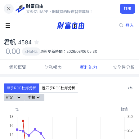
財富自由
君帆 4584
打開
0.00
NaN%
立即使用APP，開啟您的股市智慧導航！
登入
君帆
4584
0.00
NaN%
最近更新時間：
2026/08/06 05:30
個股概覽
財務報表
獲利能力
安全性分析
單季ROE杜邦分析
近四季ROE杜邦分析
近5年
季報