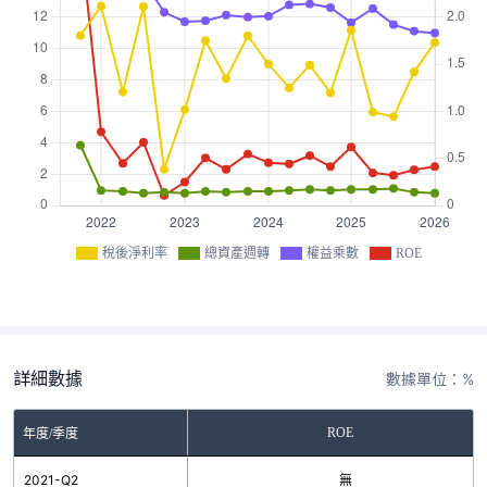
稅後淨利率
總資產週轉
權益乘數
ROE
詳細數據
數據單位：%
ROE
年度/季度
2021-Q2
無