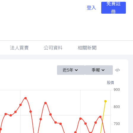
免費註
登入
冊
法人買賣
公司資料
相關新聞
近5年
季報