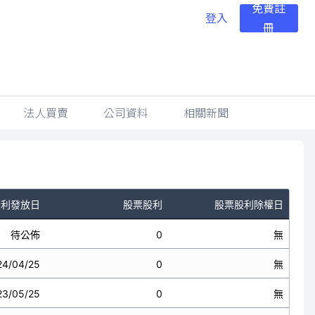
免費註
登入
冊
法人買賣
公司資料
相關新聞
股利發放日
股票股利
股票股利除權日
待公佈
0
無
24/04/25
0
無
23/05/25
0
無