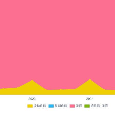
流動負債
長期負債
淨值
總負債+淨值