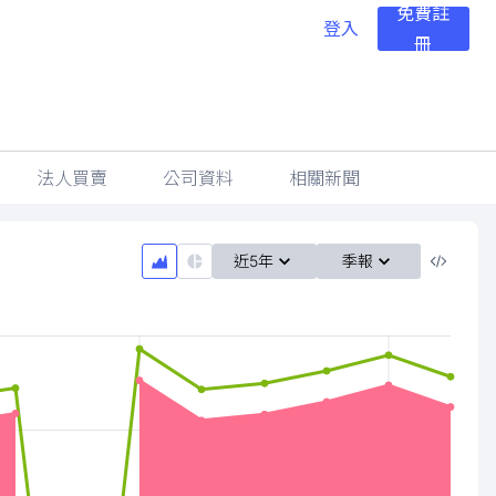
免費註
登入
冊
法人買賣
公司資料
相關新聞
近5年
季報