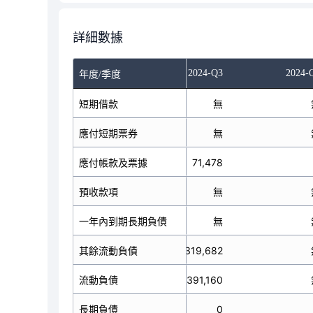
詳細數據
024-Q1
2024-Q2
2024-Q3
2024-
年度/季度
短期借款
無
無
應付短期票券
無
無
應付帳款及票據
71,480
71,478
預收款項
無
無
一年內到期長期負債
無
無
其餘流動負債
355,365
319,682
流動負債
426,845
391,160
長期負債
0
0