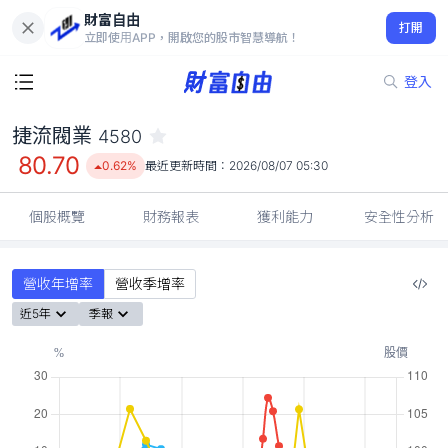
財富自由
捷流閥業 4580
打開
80.70
0.62%
立即使用APP，開啟您的股市智慧導航！
登入
捷流閥業
4580
80.70
0.62%
最近更新時間：
2026/08/07 05:30
個股概覽
財務報表
獲利能力
安全性分析
營收年增率
營收季增率
近5年
季報