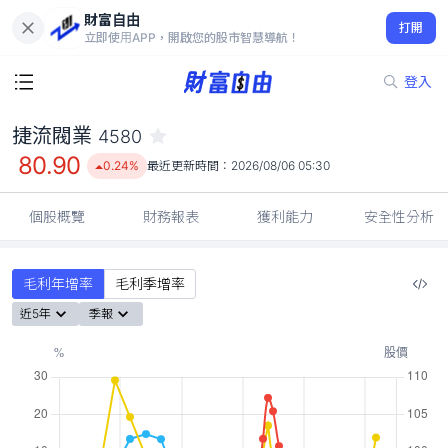
財富自由
捷流閥業 4580
打開
80.90
0.24%
立即使用APP，開啟您的股市智慧導航！
登入
捷流閥業
4580
80.90
0.24%
最近更新時間：
2026/08/06 05:30
個股概覽
財務報表
獲利能力
安全性分析
毛利年增率
毛利季增率
近5年
季報