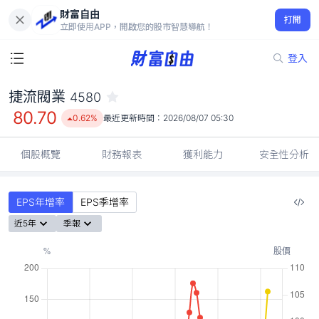
財富自由
捷流閥業 4580
打開
80.70
0.62%
立即使用APP，開啟您的股市智慧導航！
登入
捷流閥業
4580
80.70
0.62%
最近更新時間：
2026/08/07 05:30
個股概覽
財務報表
獲利能力
安全性分析
EPS年增率
EPS季增率
近5年
季報