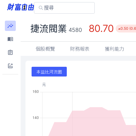
80.70
捷流閥業
0.50 (0.
4580
個股概覽
財務報表
獲利能力
本益比河流圖