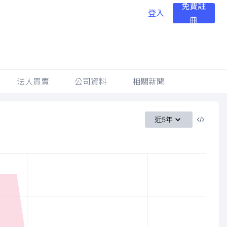
免費註
登入
冊
法人買賣
公司資料
相關新聞
近5年