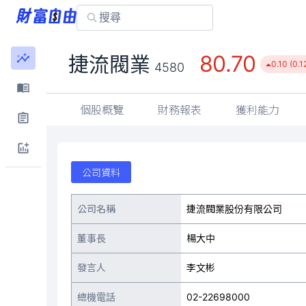
80.70
捷流閥業
0.10 (0.1
4580
個股概覽
財務報表
獲利能力
公司資料
公司名稱
捷流閥業股份有限公司
董事長
楊大中
發言人
李文彬
總機電話
02-22698000