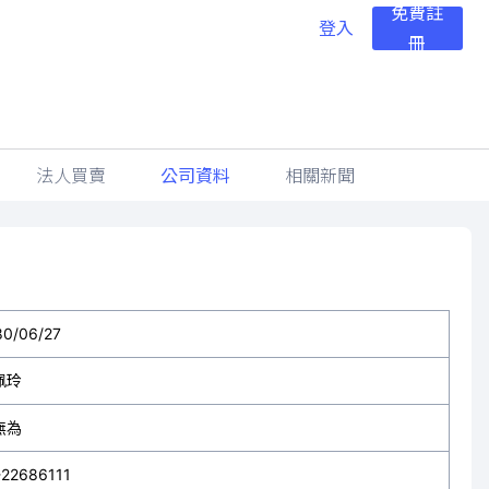
免費註
登入
冊
法人買賣
公司資料
相關新聞
80/06/27
佩玲
無為
-22686111