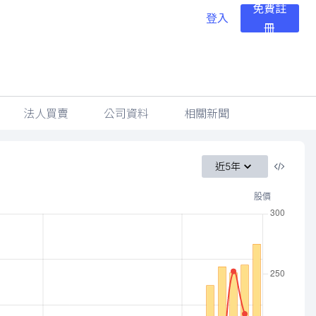
免費註
登入
冊
法人買賣
公司資料
相關新聞
近5年